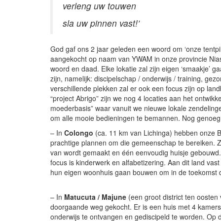
verleng uw touwen
sla uw pinnen vast!’
God gaf ons 2 jaar geleden een woord om ‘onze tentpinne
aangekocht op naam van YWAM in onze provincie Niassa
woord en daad. Elke lokatie zal zijn eigen ‘smaakje’ 
zijn, namelijk: discipelschap / onderwijs / training, ge
verschillende plekken zal er ook een focus zijn op land
“project Abrigo” zijn we nog 4 locaties aan het ontwikke
moederbasis” waar vanuit we nieuwe lokale zendelingen
om alle mooie bedieningen te bemannen. Nog genoeg 
– In
Colongo
(ca. 11 km van Lichinga) hebben onze Br
prachtige plannen om die gemeenschap te bereiken. Z
van wordt gemaakt en één eenvoudig huisje gebouwd. H
focus is kinderwerk en alfabetizering. Aan dit land va
hun eigen woonhuis gaan bouwen om in de toekomst di
– In
Matucuta / Majune
(een groot district ten ooste
doorgaande weg gekocht. Er is een huis met 4 kame
onderwijs te ontvangen en gediscipeld te worden. Op d