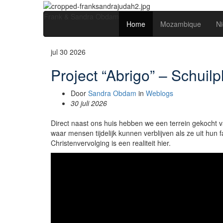
Frank & Sandra Obdam
Home
Mozambique
N
jul
30
2026
Project “Abrigo” – Schuilp
Door
Sandra Obdam
in
Weblogs
30 juli 2026
Direct naast ons huis hebben we een terrein gekocht
waar mensen tijdelijk kunnen verblijven als ze uit hun
Christenvervolging is een realiteit hier.