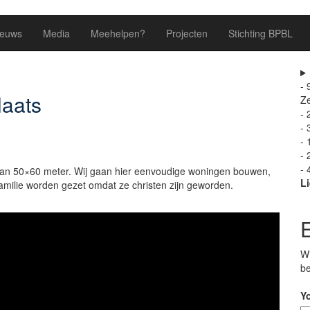
ieuws
Media
Meehelpen?
Projecten
Stichting BPBL
- 
laats
Z
- 
- 
- 
- 
- 
 van 50×60 meter. Wij gaan hier eenvoudige woningen bouwen,
L
 familie worden gezet omdat ze christen zijn geworden.
Wi
be
Yo