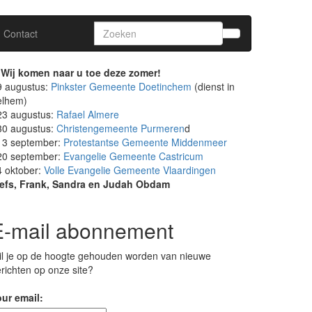
Search
Contact
for:
Wij komen naar u toe deze zomer!
9 augustus:
Pinkster Gemeente Doetinchem
(dienst in
elhem)
23 augustus:
Rafael Almere
30 augustus:
Christengemeente Purmeren
d
13 september:
Protestantse Gemeente Middenmeer
20 september:
Evangelie Gemeente Castricum
4 oktober:
Volle Evangelie Gemeente Vlaardingen
iefs, Frank, Sandra en Judah Obdam
E-mail abonnement
l je op de hoogte gehouden worden van nieuwe
richten op onze site?
ur email: