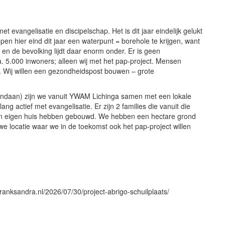
et evangelisatie en discipelschap. Het is dit jaar eindelijk gelukt
pen hier eind dit jaar een waterpunt = borehole te krijgen, want
en de bevolking lijdt daar enorm onder. Er is geen
a. 5.000 inwoners; alleen wij met het pap-project. Mensen
n. Wij willen een gezondheidspost bouwen – grote
vandaan) zijn we vanuit YWAM Lichinga samen met een lokale
ang actief met evangelisatie. Er zijn 2 families die vanuit die
hun eigen huis hebben gebouwd. We hebben een hectare grond
euwe locatie waar we in de toekomst ook het pap-project willen
franksandra.nl/2026/07/30/project-abrigo-schuilplaats/