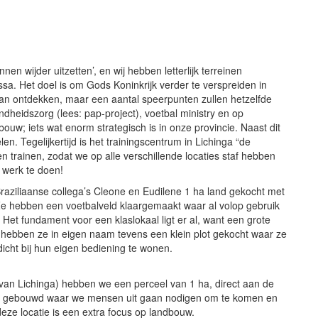
n wijder uitzetten’, en wij hebben letterlijk terreinen
. Het doel is om Gods Koninkrijk verder te verspreiden in
gaan ontdekken, maar een aantal speerpunten zullen hetzelfde
zondheidszorg (lees: pap-project), voetbal ministry en op
bouw; iets wat enorm strategisch is in onze provincie. Naast dit
len. Tegelijkertijd is het trainingscentrum in Lichinga “de
 trainen, zodat we op alle verschillende locaties staf hebben
werk te doen!
aziliaanse collega’s Cleone en Eudilene 1 ha land gekocht met
e hebben een voetbalveld klaargemaakt waar al volop gebruik
et fundament voor een klaslokaal ligt er al, want een grote
st hebben ze in eigen naam tevens een klein plot gekocht waar ze
cht bij hun eigen bediening te wonen.
n van Lichinga) hebben we een perceel van 1 ha, direct aan de
rs gebouwd waar we mensen uit gaan nodigen om te komen en
eze locatie is een extra focus op landbouw.