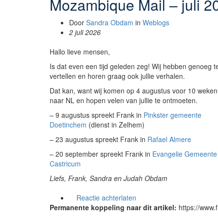
Mozambique Mail – juli 2
Door
Sandra Obdam
in
Weblogs
2 juli 2026
Hallo lieve mensen,
Is dat even een tijd geleden zeg! Wij hebben genoeg t
vertellen en horen graag ook jullie verhalen.
Dat kan, want wij komen op 4 augustus voor 10 weken
naar NL en hopen velen van jullie te ontmoeten.
– 9 augustus spreekt Frank in
Pinkster gemeente
Doetinchem
(dienst in Zelhem)
– 23 augustus spreekt Frank in
Rafael Almere
– 20 september spreekt Frank in
Evangelie Gemeente
Castricum
Liefs, Frank, Sandra en Judah Obdam
Reactie achterlaten
Permanente koppeling naar dit artikel:
https://www.