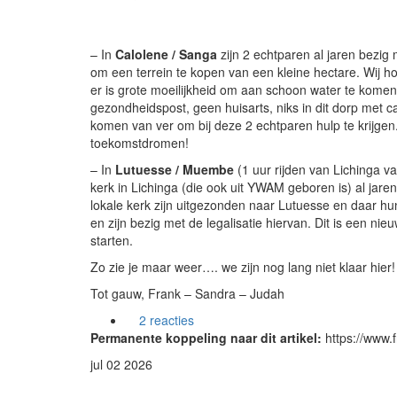
– In
Calolene / Sanga
zijn 2 echtparen al jaren bezig m
om een terrein te kopen van een kleine hectare. Wij ho
er is grote moeilijkheid om aan schoon water te komen 
gezondheidspost, geen huisarts, niks in dit dorp met c
komen van ver om bij deze 2 echtparen hulp te krijge
toekomstdromen!
– In
Lutuesse / Muembe
(1 uur rijden van Lichinga 
kerk in Lichinga (die ook uit YWAM geboren is) al jarenl
lokale kerk zijn uitgezonden naar Lutuesse en daar 
en zijn bezig met de legalisatie hiervan. Dit is een ni
starten.
Zo zie je maar weer…. we zijn nog lang niet klaar hier!
Tot gauw, Frank – Sandra – Judah
2 reacties
Permanente koppeling naar dit artikel:
https://www.
jul
02
2026